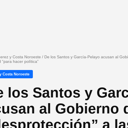
Jerez y Costa Noroeste
/
De los Santos y García-Pelayo acusan al Gobie
 “para hacer política”
y Costa Noroeste
 los Santos y Gar
cusan al Gobierno 
esprotección” a la