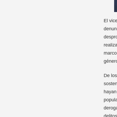
El vic
denun
despro
realiz
marco 
géner
De los
sosten
hayan 
popula
deroga
delito