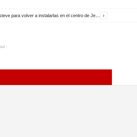
›
El Ayuntamiento inicia la restauración de las marquesinas de Plaza Esteve para volver a instalarlas en el centro de Jerez
dad -