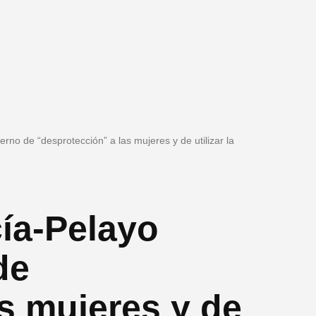
rno de “desprotección” a las mujeres y de utilizar la
cía-Pelayo
de
s mujeres y de