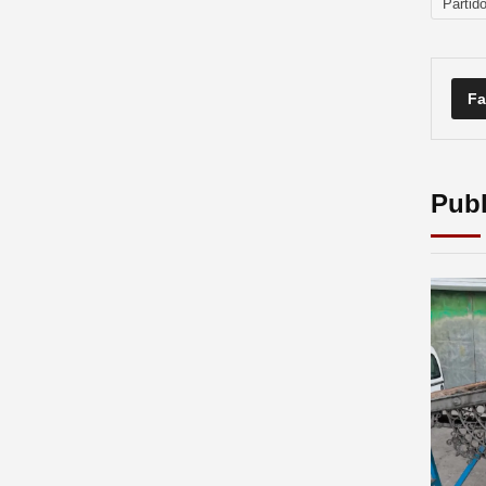
Partid
Fa
Publ