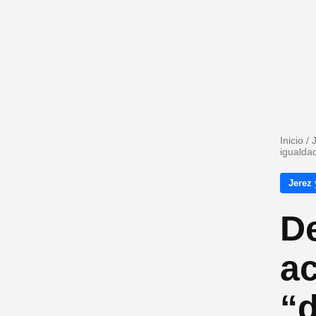
Inicio
/
igualdad
Jerez 
De
a
“d