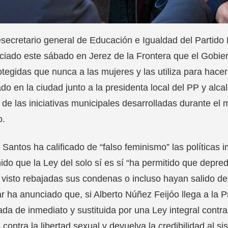
esecretario general de Educación e Igualdad del Partido
ciado este sábado en Jerez de la Frontera que el Gobi
tegidas que nunca a las mujeres y las utiliza para hacer
ado en la ciudad junto a la presidenta local del PP y alc
de las iniciativas municipales desarrolladas durante el 
o.
 Santos ha calificado de “falso feminismo” las políticas i
ido que la Ley del solo sí es sí “ha permitido que depr
visto rebajadas sus condenas o incluso hayan salido de l
r ha anunciado que, si Alberto Núñez Feijóo llega a la 
da de inmediato y sustituida por una Ley integral contra 
s contra la libertad sexual y devuelva la credibilidad al si