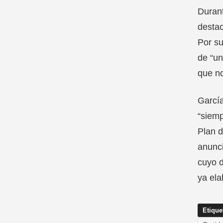
Durant
destac
Por su
de “un
que no
García
“siemp
Plan 
anunci
cuyo d
ya ela
Etique