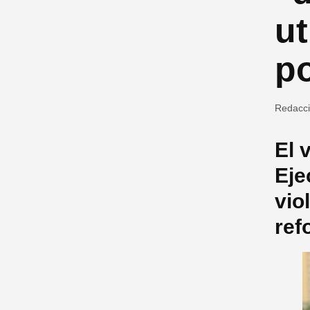
ut
po
Redacc
El 
Eje
vio
ref