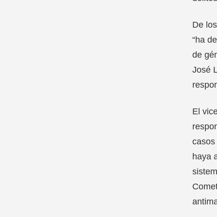
De los
“ha de
de gén
José L
respon
El vic
respon
casos 
haya a
sistem
Cometa
antima