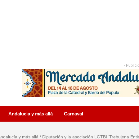
- Publici
Andalucía y más allá
Carnaval
ndalucía y más allá
/
Diputación y la asociación LGTBI ‘Trebujena Ent