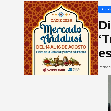
Andalu
Di
‘T
e
Redacc