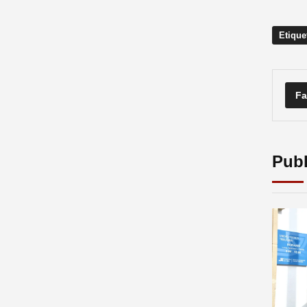
Etique
Fa
Publ