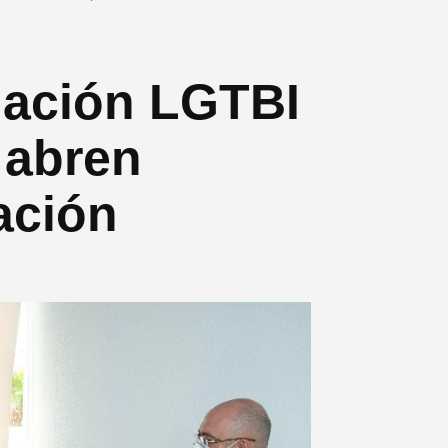
ciación LGTBI
 abren
ación