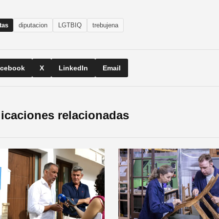
tas
diputacion
LGTBIQ
trebujena
cebook
X
LinkedIn
Email
icaciones relacionadas