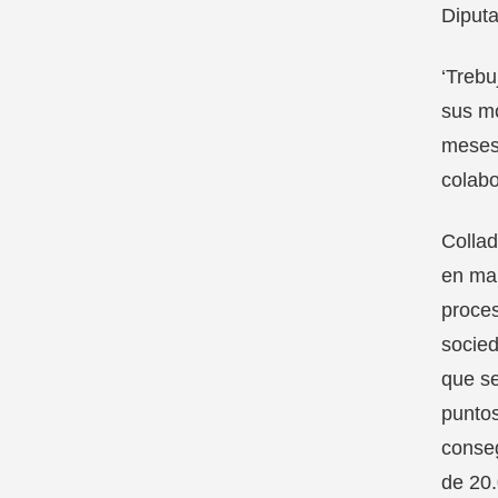
Diputa
‘Trebu
sus mo
meses.
colabo
Collad
en mar
proces
socied
que se
puntos
conseg
de 20