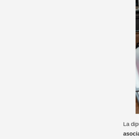
La di
asoci