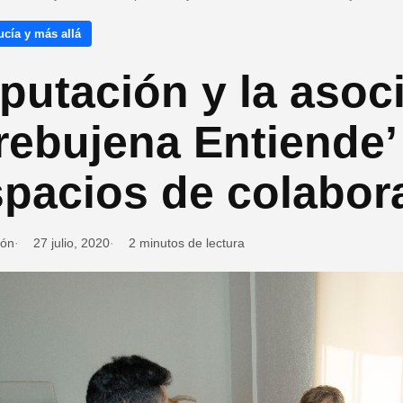
cía y más allá
putación y la aso
rebujena Entiende’
spacios de colabor
ión
27 julio, 2020
2 minutos de lectura