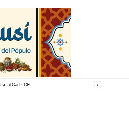
›
erse al Cádiz CF