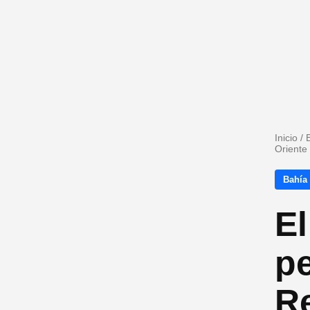
Inicio
/
Oriente 
Bahía
El
p
Re