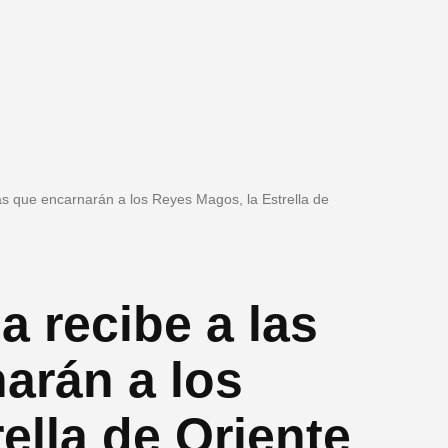
as que encarnarán a los Reyes Magos, la Estrella de
a recibe a las
arán a los
ella de Oriente