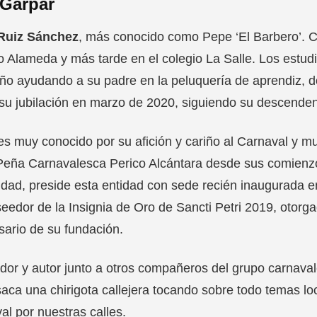
 Garpar
Ruiz Sánchez
, más conocido como Pepe ‘El Barbero’. Cu
o Alameda y más tarde en el colegio La Salle. Los est
o ayudando a su padre en la peluquería de aprendiz, do
su jubilación en marzo de 2020, siguiendo su descendenc
s muy conocido por su afición y cariño al Carnaval y m
Peña Carnavalesca Perico Alcántara desde sus comienzos
idad, preside esta entidad con sede recién inaugurada en
eedor de la Insignia de Oro de Sancti Petri 2019, otorg
sario de su fundación.
or y autor junto a otros compañeros del grupo carnava
aca una chirigota callejera tocando sobre todo temas loc
al por nuestras calles.