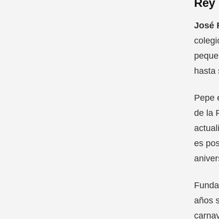
Rey
José 
colegi
pequeñ
hasta 
Pepe e
de la 
actual
es pos
aniver
Fundad
años s
carnav