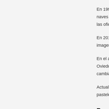
En 199
naves 
las of
En 201
imagen
En el 
Oviedo
cambia
Actual
pastel