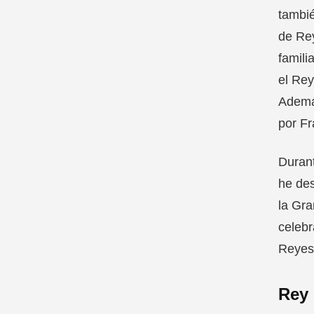
tambié
de Rey
famili
el Rey
Además
por Fr
Durant
he des
la Gra
celebr
Reyes 
Rey