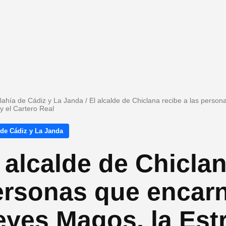
Bahía de Cádiz y La Janda
/
El alcalde de Chiclana recibe a las person
y el Cartero Real
 de Cádiz y La Janda
 alcalde de Chiclan
ersonas que encarn
yes Magos, la Estr