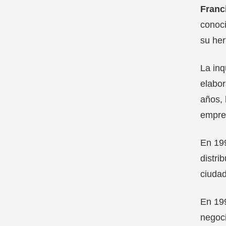
Franc
conoci
su her
La inq
elabor
años, 
empre
En 199
distri
ciudad
En 199
negoci