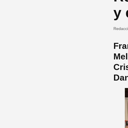
y 
Redacc
Fra
Mel
Cri
Dan