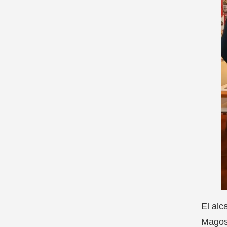
El alc
Magos,