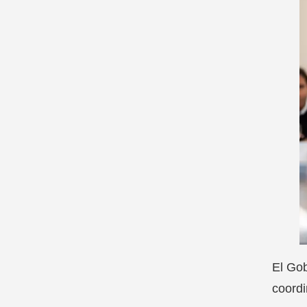
El Gob
coordi