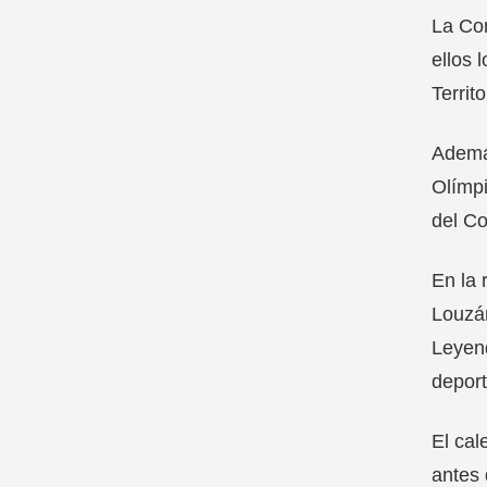
La Com
ellos 
Territ
Además
Olímpi
del Co
En la 
Louzán
Leyend
deport
El cal
antes 