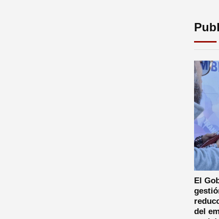
Publ
El Gob
gestió
reducc
del em