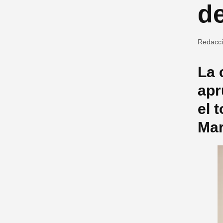
d
Redacc
La 
apr
el 
Mar