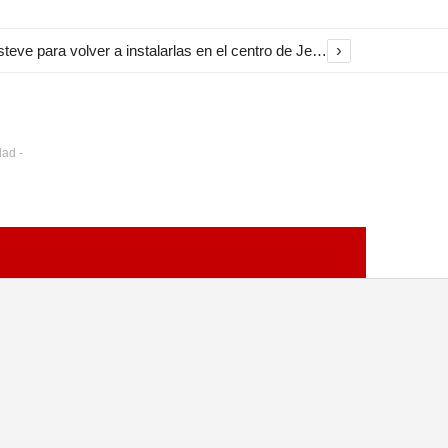
›
El Ayuntamiento inicia la restauración de las marquesinas de Plaza Esteve para volver a instalarlas en el centro de Jerez
dad -