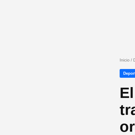
Inicio
/
Depor
El
tr
or