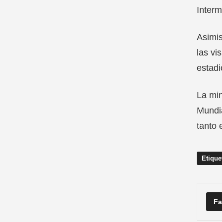
Interm
Asimis
las vi
estadi
La min
Mundia
tanto 
Etique
Fa