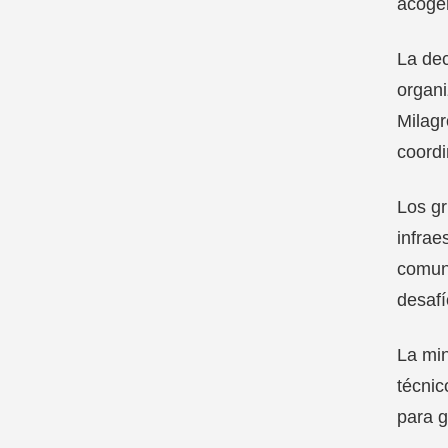
acoger
La dec
organi
Milagr
coordi
Los gr
infrae
comuni
desafí
La min
técnic
para g