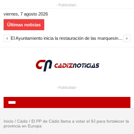
- Publicidad -
viernes, 7 agosto 2026
Últimas noticias
‹
›
El Ayuntamiento inicia la restauración de las marquesinas de Plaza Esteve para volver a instalarlas en el centro de Jerez
- Publicidad -
Inicio
/
Cádiz
/
El PP de Cádiz llama a votar el 9J para fortalecer la
provincia en Europa