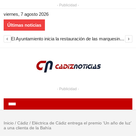
- Publicidad -
viernes, 7 agosto 2026
Últimas noticias
‹
›
El Ayuntamiento inicia la restauración de las marquesinas de Plaza Esteve para volver a instalarlas en el centro de Jerez
- Publicidad -
Inicio
/
Cádiz
/
Eléctrica de Cádiz entrega el premio ‘Un año de luz’
a una clienta de la Bahía