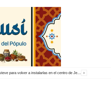
›
El Ayuntamiento inicia la restauración de las marquesinas de Plaza Esteve para volver a instalarlas en el centro de Jerez