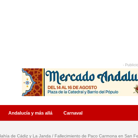
- Publici
Andalucía y más allá
Carnaval
Bahía de Cádiz y La Janda
/
Fallecimiento de Paco Carmona en San Fer