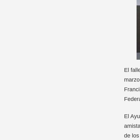
El fal
marzo,
Franci
Federa
El Ayu
amista
de los