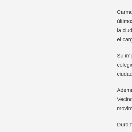
Carmon
último
la ciu
el car
Su imp
colegi
ciudad
Además
Vecino
movimi
Durant