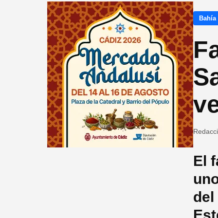
Bahía
F
Sa
ve
Redacc
El 
uno
del
Est