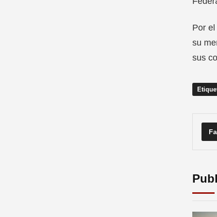
Federa
Por el
su mem
sus co
Etique
Fa
Publ