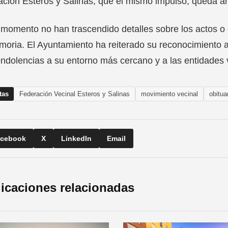
ción Esteros y Salinas, que él mismo impulsó, queda ah
 momento no han trascendido detalles sobre los actos 
oria. El Ayuntamiento ha reiterado su reconocimiento 
ndolencias a su entorno más cercano y a las entidades v
tas
Federación Vecinal Esteros y Salinas
movimiento vecinal
obitua
cebook
X
LinkedIn
Email
icaciones relacionadas