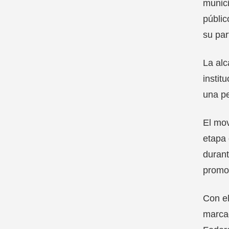
munici
públic
su par
La alc
instit
una pe
El mov
etapa 
durant
promov
Con el
marcad