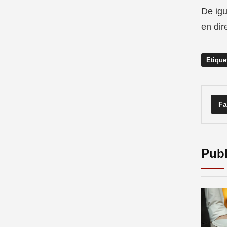
De igu
en dir
Etique
Fa
Publ