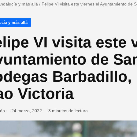
ndalucía y más allá
/
Felipe VI visita este viernes el Ayuntamiento de S
cía y más allá
lipe VI visita este 
untamiento de San
degas Barbadillo, l
o Victoria
ión
24 marzo, 2022
3 minutos de lectura