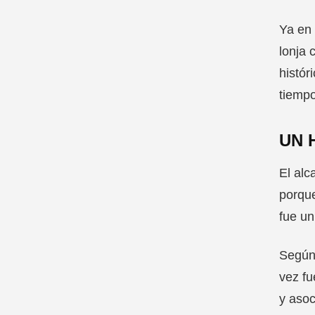
Ya en 
lonja 
histór
tiempo
UN 
El alc
porque
fue un
Según 
vez fu
y asoc