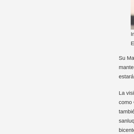
I
E
Su Maj
manten
estará
La vis
como 
tambié
sanluq
bicent