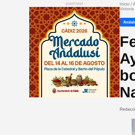
- publicidad -
Inicio
/
A
Victoria
Andalu
Fe
Ay
bo
Na
Redacc