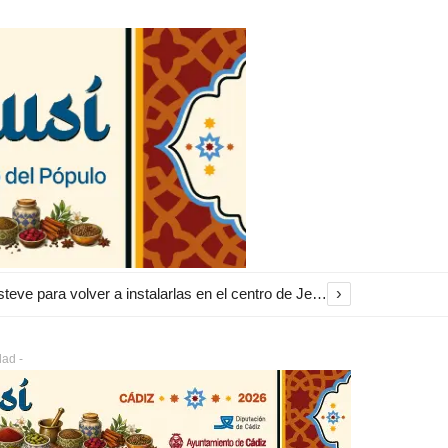
›
El Ayuntamiento inicia la restauración de las marquesinas de Plaza Esteve para volver a instalarlas en el centro de Jerez
dad -