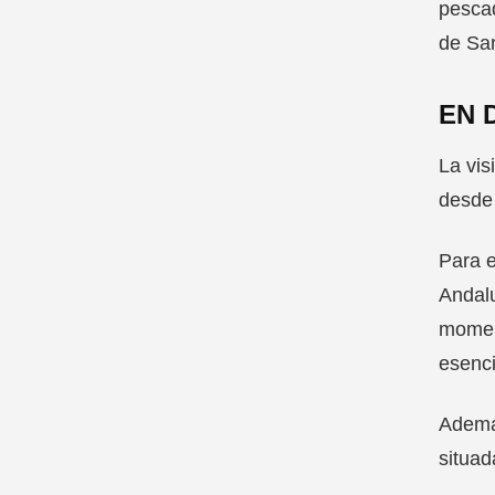
pescad
de Sa
EN 
La vis
desde 
Para e
Andalu
moment
esenci
Además
situad