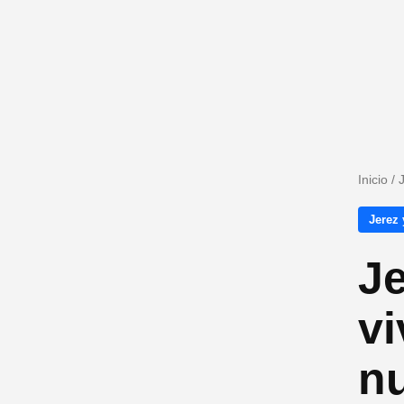
Inicio
/
Jerez 
Je
vi
n