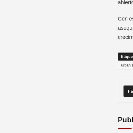
abiert
Con es
asequi
crecim
Etique
urbani
Fa
Publ