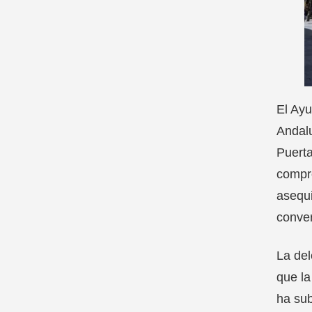
El Ayu
Andalu
Puerta
compro
asequi
conver
La del
que la
ha sub