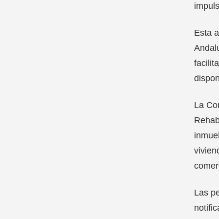
impuls
Esta a
Andalu
facili
dispon
La Con
Rehabi
inmueb
vivien
comerc
Las pe
notifi