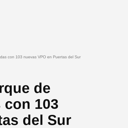
gidas con 103 nuevas VPO en Puertas del Sur
arque de
s con 103
as del Sur