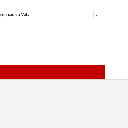
›
avegación a Vela
dad -