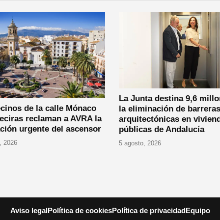
La Junta destina 9,6 millo
cinos de la calle Mónaco
la eliminación de barrera
eciras reclaman a AVRA la
arquitectónicas en vivien
ción urgente del ascensor
públicas de Andalucía
, 2026
5 agosto, 2026
Aviso legal
Política de cookies
Política de privacidad
Equipo