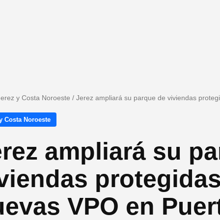
Jerez y Costa Noroeste
/
Jerez ampliará su parque de viviendas prote
y Costa Noroeste
rez ampliará su p
viendas protegida
uevas VPO en Puert