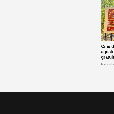
Cine d
agost
gratui
6 agosto