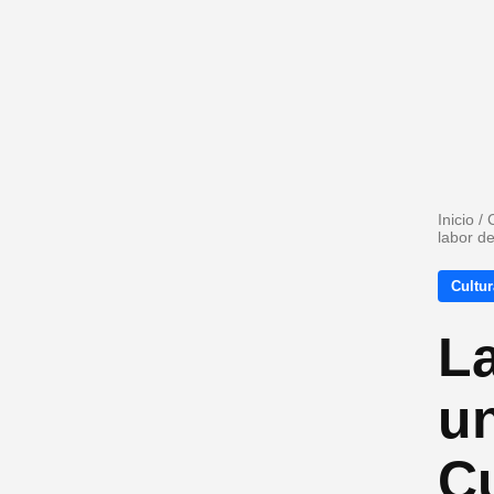
Inicio
/
labor d
Cultur
La
u
C