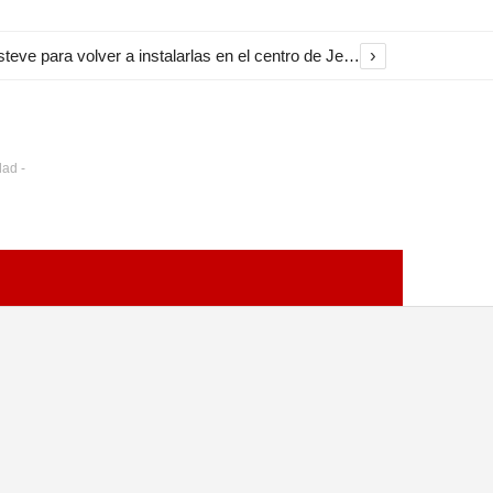
›
El Ayuntamiento inicia la restauración de las marquesinas de Plaza Esteve para volver a instalarlas en el centro de Jerez
dad -