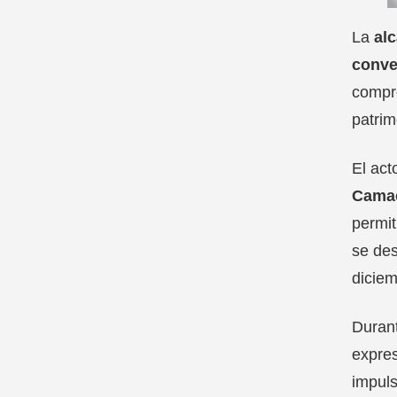
La
al
conve
compr
patrim
El act
Cama
permit
se des
diciem
Durant
expres
impuls