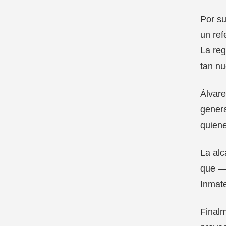
Por su
un ref
La reg
tan nu
Álvare
genera
quiene
La alc
que —d
Inmat
Finalm