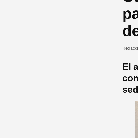
p
d
Redacc
El 
con
sed