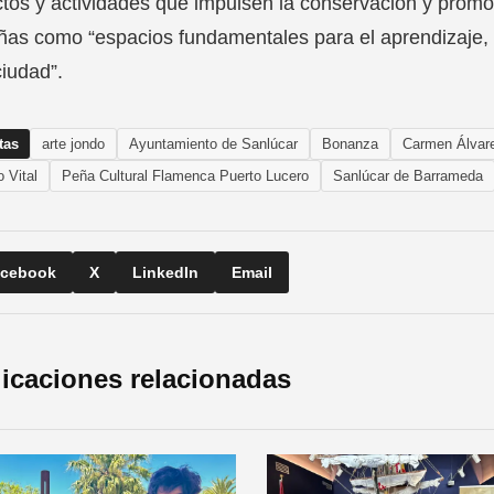
tos y actividades que impulsen la conservación y promo
ñas como “espacios fundamentales para el aprendizaje, la
ciudad”.
tas
arte jondo
Ayuntamiento de Sanlúcar
Bonanza
Carmen Álvar
 Vital
Peña Cultural Flamenca Puerto Lucero
Sanlúcar de Barrameda
cebook
X
LinkedIn
Email
icaciones relacionadas