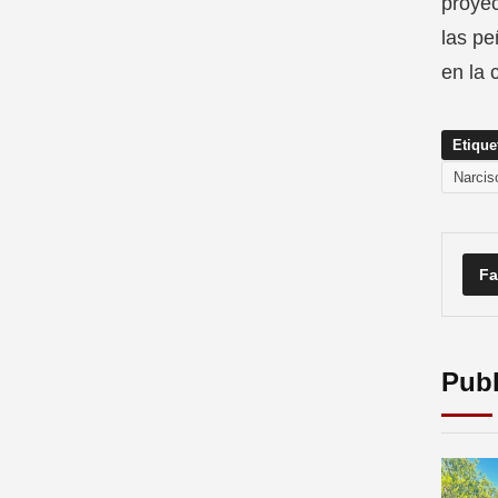
proyec
las pe
en la 
Etique
Narciso
Fa
Publ