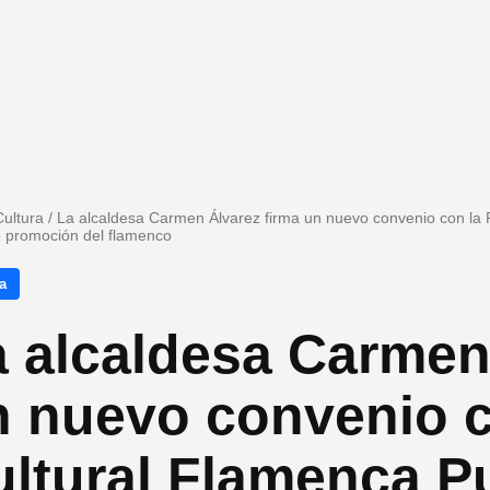
Cultura
/
La alcaldesa Carmen Álvarez firma un nuevo convenio con la
e promoción del flamenco
a
 alcaldesa Carmen
n nuevo convenio c
ultural Flamenca P