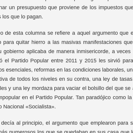
onar un presupuesto que proviene de los impuestos que
 los que lo pagan.
ulo de esta columna se refiere a aquel argumento que 
o para quitar hierro a las masivas manifestaciones qu
 gobierno aplicaba de manera inmisericorde, a veces i
ó el Partido Popular entre 2011 y 2015 les sirvió par
os esenciales, reformas en las condiciones laborales, u
iva de todos los niveles en su contra, una ley de tasas
ales y una ley mordaza para vaciar el bolsillo del que se
popular en el Partido Popular. Tan paradójico como l
o Nacional «Socialista».
ecía al principio, el argumento que emplearon para so
más numerosos los que se quedaban en sus casa que lo