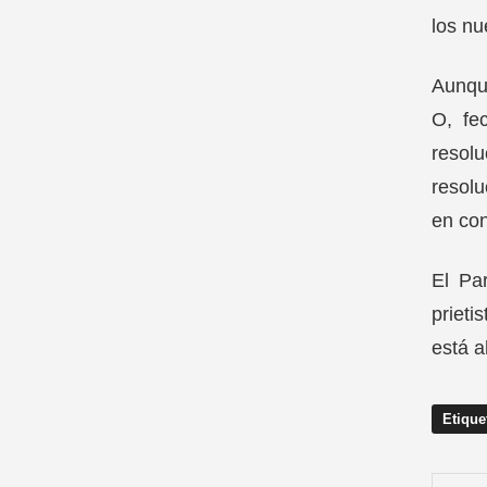
los nu
Aunque
O, fe
resolu
resolu
en con
El Par
prieti
está a
Etique