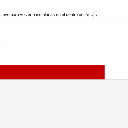
›
El Ayuntamiento inicia la restauración de las marquesinas de Plaza Esteve para volver a instalarlas en el centro de Jerez
dad -