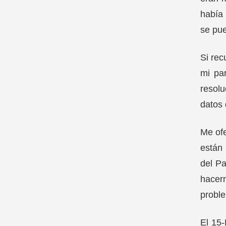
había 
se pu
Si rec
mi pa
resolu
datos 
Me ofe
están 
del Pa
hacer
proble
El 15-