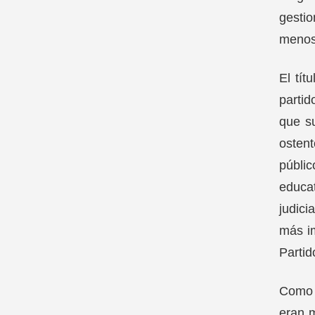
gesti
menos
El tít
partid
que su
ostent
públic
educat
judici
más im
Partid
Como d
eran 