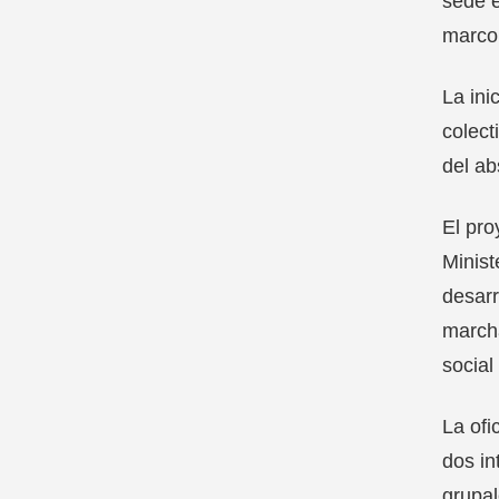
sede e
marco
La ini
colect
del ab
El pro
Minist
desarr
marcha
social
La ofi
dos in
grupal