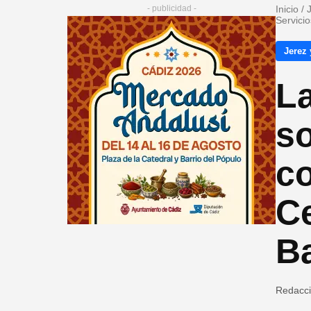
- publicidad -
Inicio
/
Servicio
Jerez 
La
so
co
Ce
Ba
Redacc