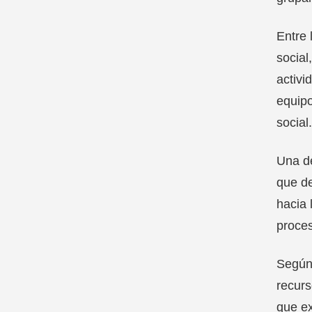
Entre 
social
activi
equipo
social.
Una de
que de
hacia
proces
Según 
recurs
que ex