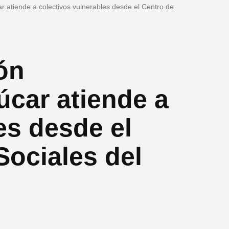
ar atiende a colectivos vulnerables desde el Centro de
ión
úcar atiende a
es desde el
Sociales del