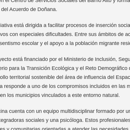
n el Centro de Servicios Sociales del Barrio Alto y form
 del Acuerdo de Doñana.
ciativa está dirigida a facilitar procesos de inserción soci
ivos con especiales dificultades. Entre sus ámbitos de a
sentismo escolar y el apoyo a la población migrante resi
yecto está financiado por el Ministerio de Inclusión, Seg
erio para la Transición Ecológica y el Reto Demográfico
ollo territorial sostenible del área de influencia del Es
 responde a uno de los compromisos incluidos en las m
 en los municipios vinculados a este entorno natural.
cina cuenta con un equipo multidisciplinar formado por u
tegradoras sociales y una psicóloga. Estos profesionales
es y comunitarias orientadas a atender las necesidades 