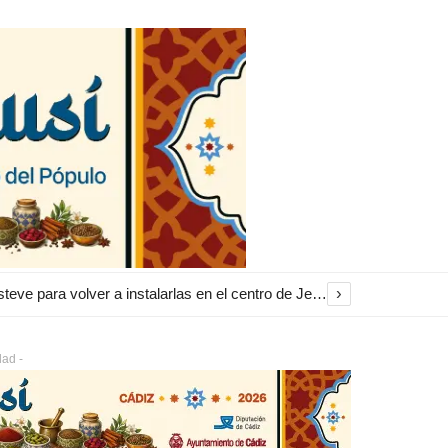
›
El Ayuntamiento inicia la restauración de las marquesinas de Plaza Esteve para volver a instalarlas en el centro de Jerez
dad -