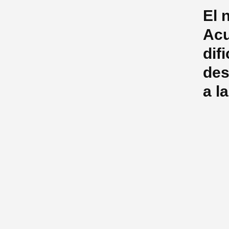
El 
Acu
dif
des
a l