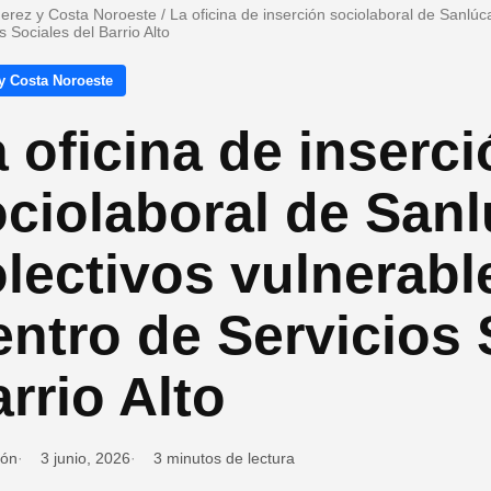
Jerez y Costa Noroeste
/
La oficina de inserción sociolaboral de Sanlúc
s Sociales del Barrio Alto
y Costa Noroeste
 oficina de inserc
ciolaboral de Sanl
lectivos vulnerabl
ntro de Servicios 
rrio Alto
ión
3 junio, 2026
3 minutos de lectura