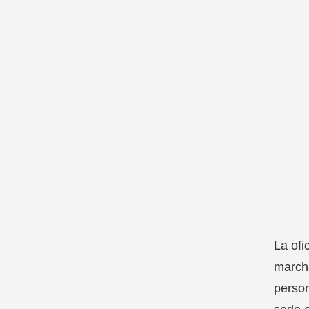
La ofi
march
person