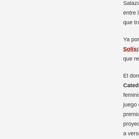
Salaza
entre 
que tr
Ya por
Solís
que re
El dom
Cated
femini
juego 
premi
proyec
a vers