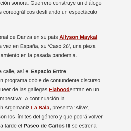
ición sonora, Guerrero construye un diálogo
s coreográficos destilando un espectáculo
cional de Danza en su país
Allyson Maykal
ra vez en España, su ‘Caso 26’, una pieza
nfinamiento en la pasada pandemia.
calle, así el
Espacio Entre
 un programa doble de contundente discurso
queer de las gallegas
Elahood
entran en un
empestiva’. A continuación la
ith Argomaniz
La Sala
,
presenta ‘Alive’,
on los límites del género y que podrá volver
la tarde el
Paseo de Carlos III
se estrena