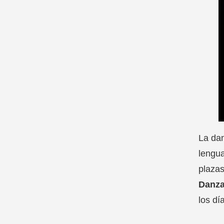
La dan
lengua
plazas
Danz
los dí