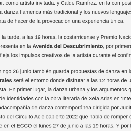
r, como artista invitada, y Calde Ramírez, en la compos
la danza flamenca más tradicional y los nuevos lenguaje
ata de hacer de la provocación una experiencia única.
 la tarde, a las 19 horas, la costarricense y Premio Na
presenta en la
Avenida del Descubrimiento
, por prime
fleja los impulsos creativos de la artista durante el co
ingo 26 junio también guarda propuestas de danza en la 
rales
será el entorno donde disfrutar a las 12 horas de
sta. En primer lugar, la danza urbana y los argumentos 
de identidades con la obra literaria de Xela Arias en ‘Int
adacompañía de danza contemporánea dirigida por Jud
to del Circuito Acieloabierto 2022 que habla de romper c
e en el ECCO el lunes 27 de junio a las 19 horas. Y por 