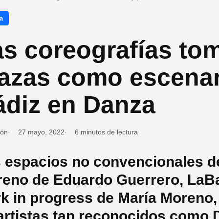
a
s coreografías tom
azas como escenar
ádiz en Danza
ión
27 mayo, 2022
6 minutos de lectura
 espacios no convencionales de
reno de Eduardo Guerrero, LaBa
k in progress de María Moreno, 
artistas tan reconocidos como 