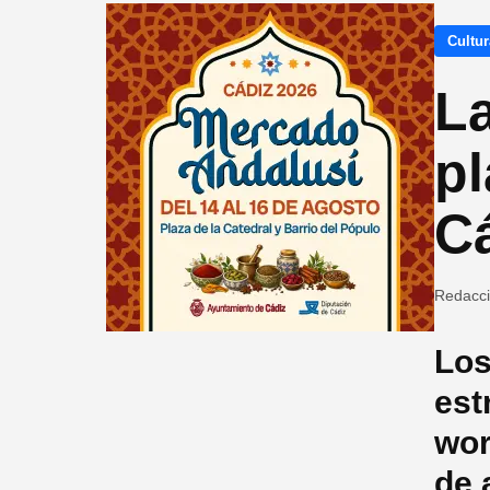
Cultur
La
pl
C
Redacc
Los
est
wor
de 