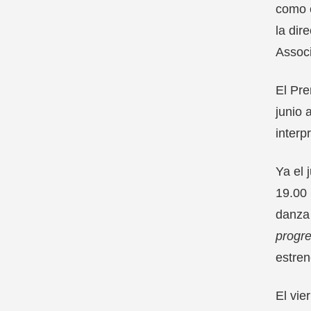
como e
la dir
Associ
El Pr
junio 
interp
Ya el 
19.00 
danz
progr
estren
El vie