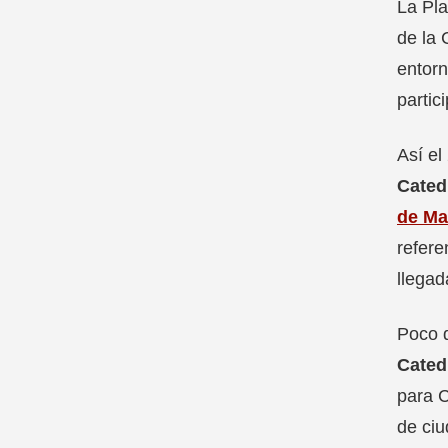
La Pla
de la 
entorn
partic
Así el
Cated
de Ma
refere
llegad
Poco 
Cated
para C
de ci