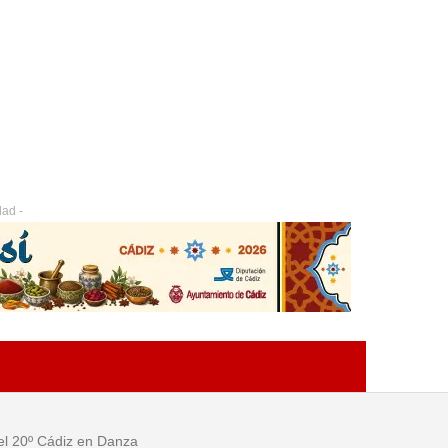
dad -
el 20º Cádiz en Danza