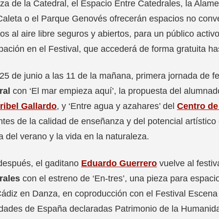
za de la Catedral, el Espacio Entre Catedrales, la Alam
Caleta o el Parque Genovés ofrecerán espacios no conve
os al aire libre seguros y abiertos, para un público acti
ipación en el Festival, que accederá de forma gratuita ha
 25 de junio a las 11 de la mañana, primera jornada de fes
ral
con ‘El mar empieza aquí’, la propuesta del alumnad
ribel Gallardo
, y ‘Entre agua y azahares’ del
Centro de
ntes de la calidad de enseñanza y del potencial artístic
a del verano y la vida en la naturaleza.
después, el gaditano
Eduardo Guerrero
vuelve al festiv
rales
con el estreno de ‘En-tres’, una pieza para espa
ádiz en Danza, en coproducción con el Festival Escena 
udades de España declaradas Patrimonio de la Humanid