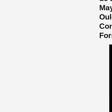
May
Oul
Con
For