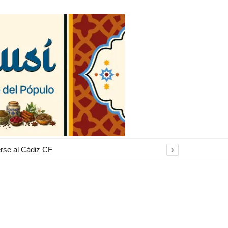
›
erse al Cádiz CF