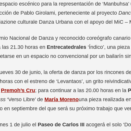
spacio escénico para la representación de ‘Manbuhsa’ u
ección de Pablo Girolami, perteneciente al proyecto
Danc
azione culturale Danza Urbana con el apoyo del MiC – Min
emio Nacional de Danza y reconocido coreógrafo canari
a las 21.30 horas en
Entrecatedrales
‘Índico’, una piez
retarse en un espacio no convencional por un bailarín sin
jueves 30 de junio, la oferta de danza por los rincones de
horas con el estreno de ‘Levantaos’, un grito reivindicati
a
Premoh’s Cru
; para continuar a las 20.00 horas en la
P
ess
‘Verso Libre’ de
María Moreno
una pieza realizada en
o en septiembre del que será su próximo trabajo que ver
rnes 1 de julio el
Paseo de Carlos III
acogerá el solo ‘D