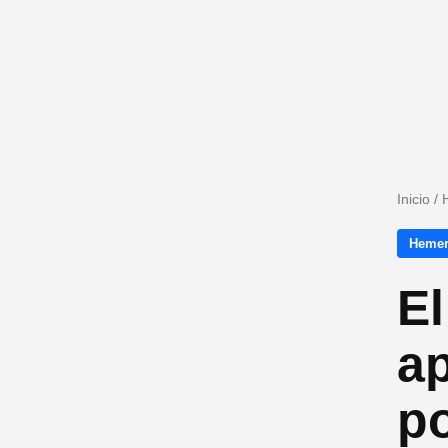
Inicio
/
Hemer
El
a
po