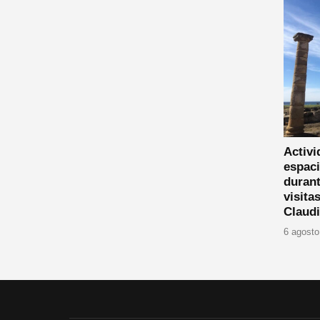
Activi
espaci
durant
visita
Claud
6 agosto