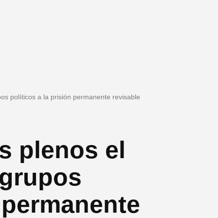
os políticos a la prisión permanente revisable
s plenos el
 grupos
ón permanente