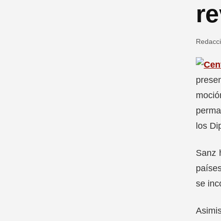
re
Redacc
presen
moció
perman
los Di
Sanz h
países
se inc
Asimis