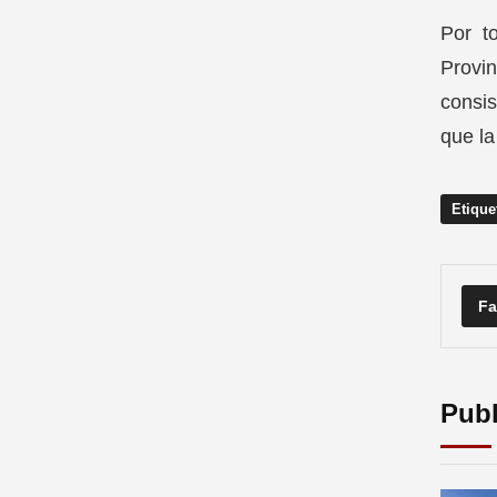
Por t
Provi
consis
que la
Etique
Fa
Publ