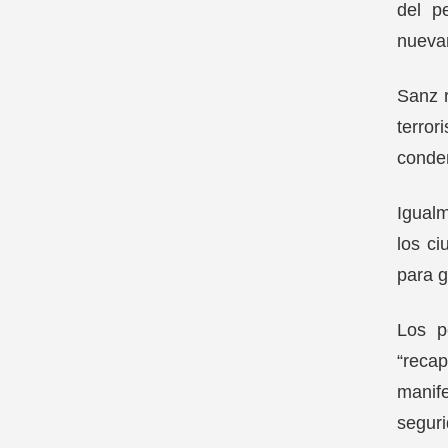
del p
nuevam
Sanz r
terro
conde
Igualm
los c
para g
Los p
“reca
manif
seguri