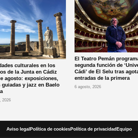
El Teatro Pemán program
segunda función de ‘Univ
dades culturales en los
Cádi’ de El Selu tras agot
os de la Junta en Cádiz
entradas de la primera
e agosto: exposiciones,
s guiadas y jazz en Baelo
6 agosto, 2026
ia
, 2026
Aviso legal
Política de cookies
Política de privacidad
Equipo