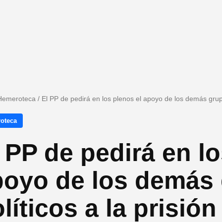
Hemeroteca
/
El PP de pedirá en los plenos el apoyo de los demás grup
oteca
 PP de pedirá en lo
poyo de los demás
líticos a la prisi