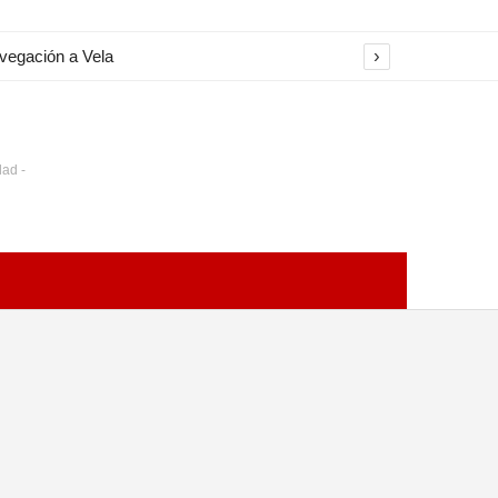
›
avegación a Vela
dad -