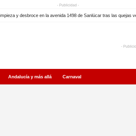
- Publicidad -
l paro en Sanlúcar en julio de 2026 baja en 191 personas y encade
- Publici
Andalucía y más allá
Carnaval