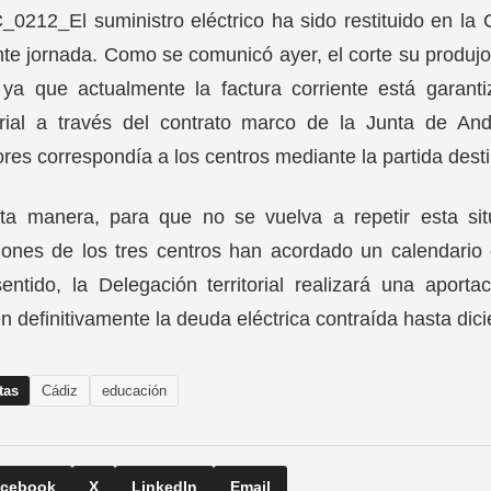
El suministro eléctrico ha sido restituido en l
te jornada. Como se comunicó ayer, el corte su produj
 ya que actualmente la factura corriente está garant
torial a través del contrato marco de la Junta de A
ores correspondía a los centros mediante la partida dest
ta manera, para que no se vuelva a repetir esta sit
iones de los tres centros han acordado un calendario
entido, la Delegación territorial realizará una aport
en definitivamente la deuda eléctrica contraída hasta di
tas
Cádiz
educación
cebook
X
LinkedIn
Email