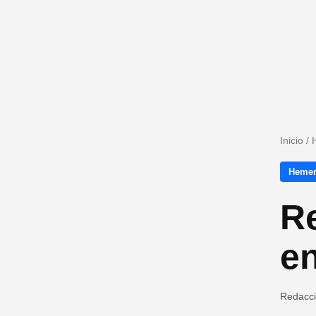
Inicio
/
Hemer
Re
en
Redacc