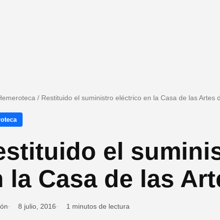
Hemeroteca
/
Restituido el suministro eléctrico en la Casa de las Artes
oteca
stituido el suminis
 la Casa de las Ar
ión
8 julio, 2016
1 minutos de lectura