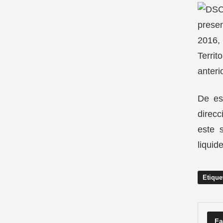
presen
2016,
Terri
anteri
De es
direcc
este s
liquid
Etique
Fa