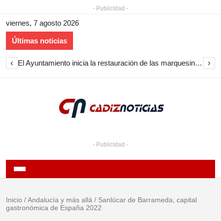
- Publicidad -
viernes, 7 agosto 2026
Últimas noticias
‹
›
Cine de verano en Sanlúcar en agosto de 2026 con proyecciones gratuitas en playas y barrios
- Publicidad -
Inicio
/
Andalucía y más allá
/
Sanlúcar de Barrameda, capital
gastronómica de España 2022