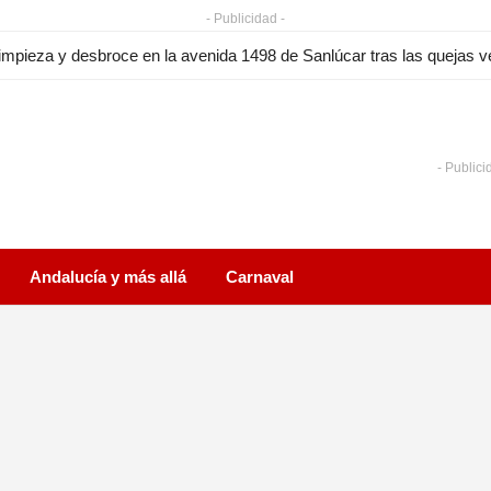
- Publicidad -
l paro en Sanlúcar en julio de 2026 baja en 191 personas y encade
- Publici
Andalucía y más allá
Carnaval