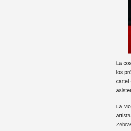
La cos
los pr
cartel
asiste
La Mov
artist
Zebras