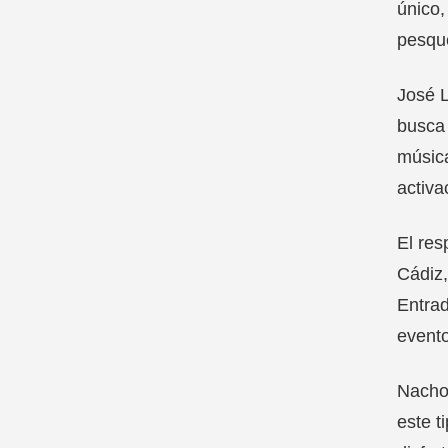
único,
pesque
José L
busca 
música
activa
El res
Cádiz,
Entrad
evento
Nacho 
este t