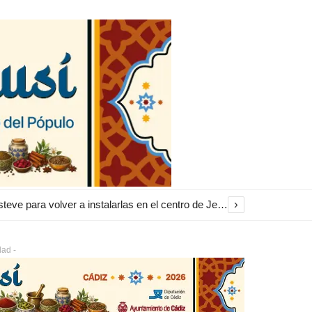
›
El Ayuntamiento inicia la restauración de las marquesinas de Plaza Esteve para volver a instalarlas en el centro de Jerez
dad -