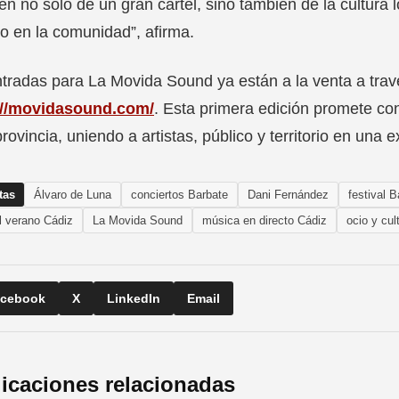
ten no solo de un gran cartel, sino también de la cultura 
vo en la comunidad”, afirma.
tradas para La Movida Sound ya están a la venta a través 
://movidasound.com/
. Esta primera edición promete con
provincia, uniendo a artistas, público y territorio en una 
tas
Álvaro de Luna
conciertos Barbate
Dani Fernández
festival B
al verano Cádiz
La Movida Sound
música en directo Cádiz
ocio y cul
cebook
X
LinkedIn
Email
icaciones relacionadas