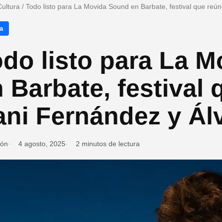
Cultura
/
Todo listo para La Movida Sound en Barbate, festival que reú
a
do listo para La 
 Barbate, festival 
ani Fernández y Ál
ión
4 agosto, 2025
2 minutos de lectura