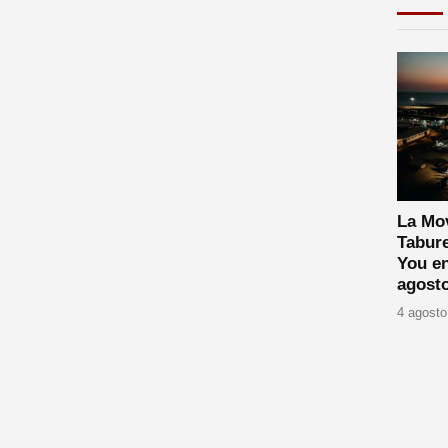
La Mov
Tabure
You en
agost
4 agosto