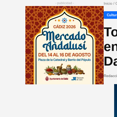
- publicidad -
Inicio
/
Cultur
To
en
D
Redacc