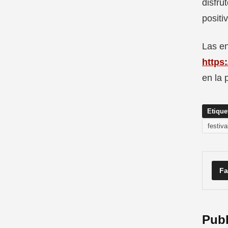
disfru
positi
Las en
https
en la 
Etique
festiv
Fa
Publ