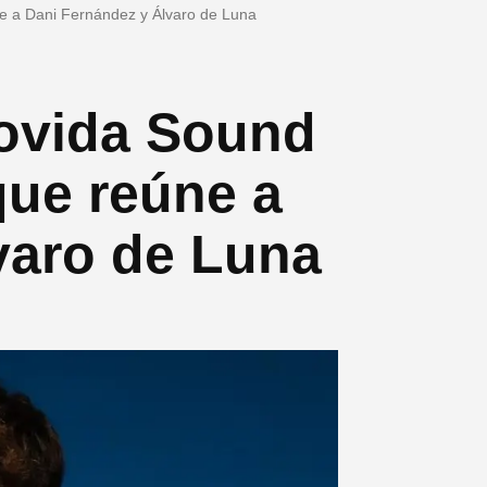
ne a Dani Fernández y Álvaro de Luna
Movida Sound
que reúne a
varo de Luna