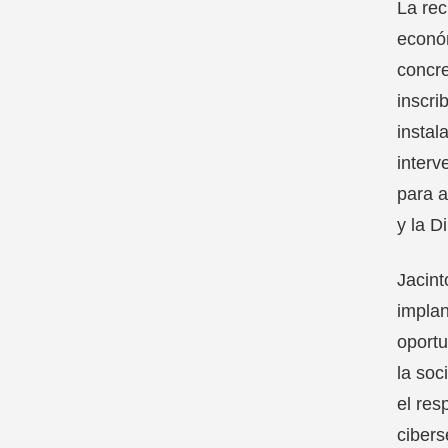
La rec
económ
concre
inscri
instal
interv
para a
y la D
Jacint
implan
oportu
la soc
el res
cibers