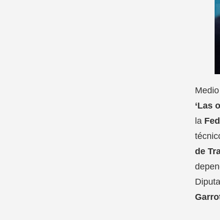
Medio 
‘Las 
la
Fed
técnic
de Tr
depend
Diput
Garro