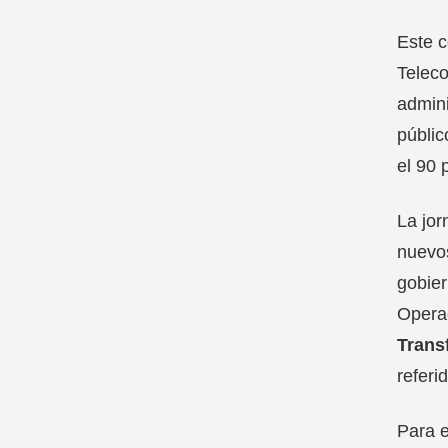
Este c
Teleco
admini
públic
el 90 
La jor
nuevos
gobier
Operad
Trans
referi
Para e