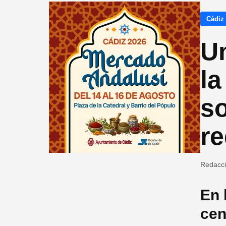
Cádiz
U
la
so
re
Redacc
En 
cen