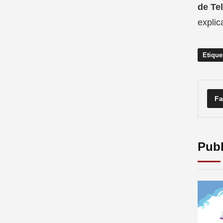
de Te
explic
Etique
Fa
Publ