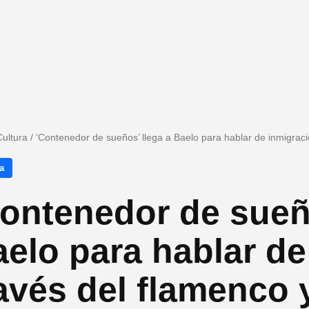
Cultura
/
‘Contenedor de sueños’ llega a Baelo para hablar de inmigració
a
ontenedor de sueño
elo para hablar de
avés del flamenco y