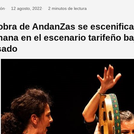
ión
12 agosto, 2022
2 minutos de lectura
obra de AndanZas se escenifica 
ana en el escenario tarifeño ba
sado