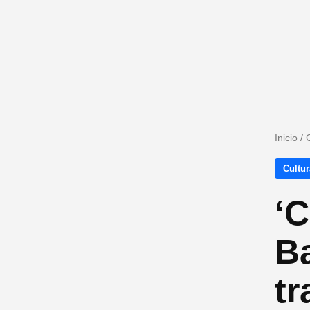
Inicio
/
Cultur
‘C
Ba
tr