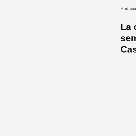
Redacc
La 
sem
Ca