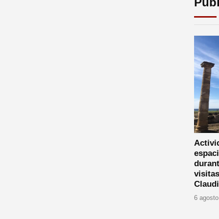
Publ
Activi
espaci
durant
visita
Claud
6 agosto