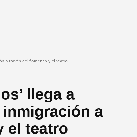
n a través del flamenco y el teatro
s’ llega a
 inmigración a
 el teatro