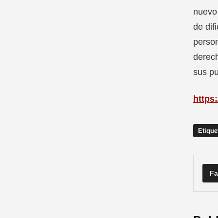
nuevo 
de dif
person
derech
sus pu
https
Etique
Fa