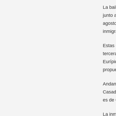
La bai
junto 
agosto
inmigr
Estas 
tercer
Eurípi
propue
AndanZ
Casado
es de 
La inm