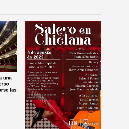
a una
erso
arse las