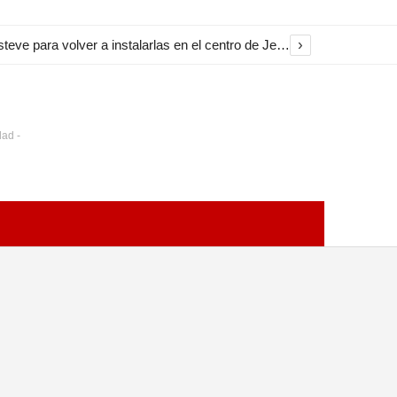
›
El Ayuntamiento inicia la restauración de las marquesinas de Plaza Esteve para volver a instalarlas en el centro de Jerez
dad -