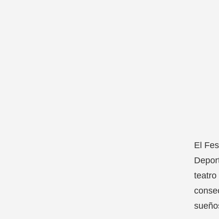
El Fes
Deport
teatro
consec
sueños