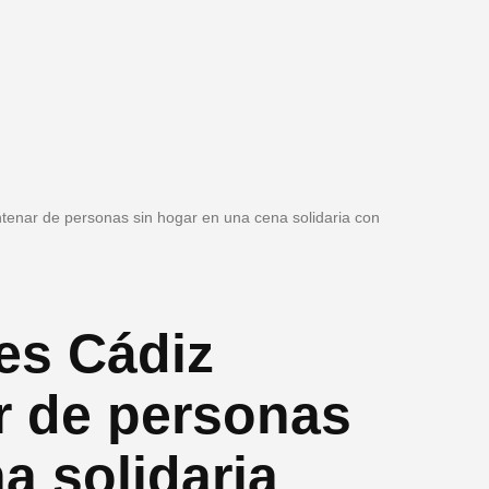
tenar de personas sin hogar en una cena solidaria con
es Cádiz
r de personas
a solidaria