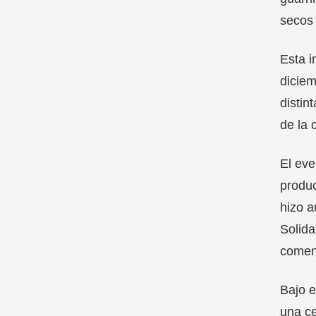
secos 
Esta i
diciem
distin
de la 
El eve
produc
hizo a
Solida
comen
Bajo e
una ce