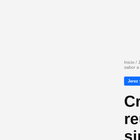
Inicio
/
sabor a
Jerez 
C
r
si