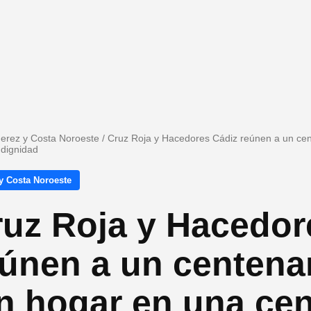
Jerez y Costa Noroeste
/
Cruz Roja y Hacedores Cádiz reúnen a un cen
 dignidad
y Costa Noroeste
ruz Roja y Hacedor
eúnen a un centena
n hogar en una cen