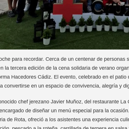
che para recordar. Cerca de un centenar de personas si
en la tercera edición de la cena solidaria de verano orga
orma Hacedores Cádiz. El evento, celebrado en el patio d
 a convertirse en un espacio de convivencia, alegría y d
onocido chef jerezano Javier Muñoz, del restaurante 
 encargado de diseñar un menú especial para la ocasión
ria de Rota, ofreció a los asistentes una experiencia cul
ción, pescado a la roteña, carrillada de ternera en salsa