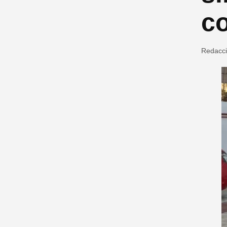
co
Redacc