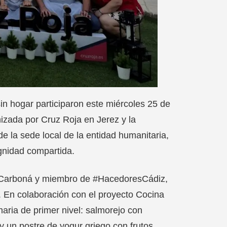
n hogar participaron este miércoles 25 de
nizada por Cruz Roja en Jerez y la
e la sede local de la entidad humanitaria,
ignidad compartida.
La Carboná y miembro de #HacedoresCádiz,
. En colaboración con el proyecto Cocina
inaria de primer nivel: salmorejo con
 y un postre de yogur griego con frutos