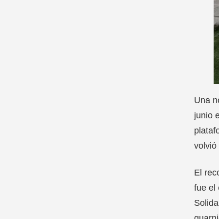
Una no
junio 
plataf
volvió
El rec
fue el
Solida
guarni