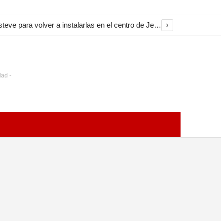
›
El Ayuntamiento inicia la restauración de las marquesinas de Plaza Esteve para volver a instalarlas en el centro de Jerez
dad -