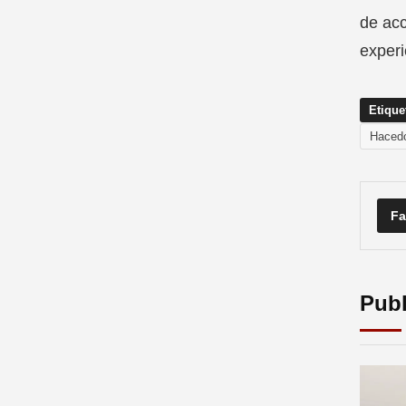
de acc
experi
Etique
Hacedo
Fa
Publ