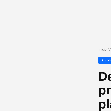
Inicio
/
A
Andalu
De
p
pl