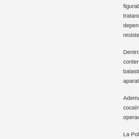
figura
tratan
depend
resist
Dentro
conten
balast
aparat
Además
cocaín
opera
La Pol