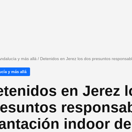
ndalucía y más allá
/
Detenidos en Jerez los dos presuntos responsab
cía y más allá
tenidos en Jerez 
resuntos responsab
antación indoor d