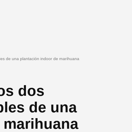
les de una plantación indoor de marihuana
los dos
les de una
e marihuana