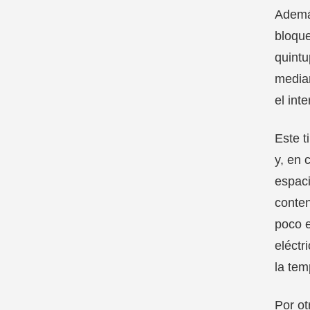
Además
bloque
quintu
median
el int
Este t
y, en 
espaci
conten
poco e
eléctr
la tem
Por ot