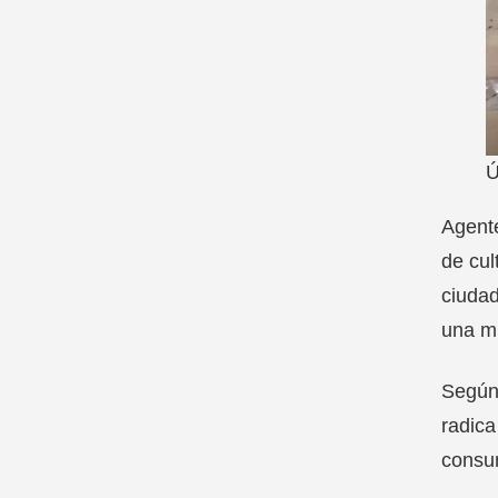
Ú
Agente
de cul
ciudad
una mu
Según 
radica
consum