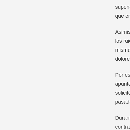
supone
que en
Asimis
los ru
mismas
dolore
Por es
apunta
solici
pasad
Durant
contra