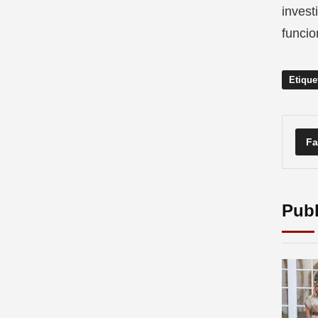
invest
funcio
Etique
Fa
Publ