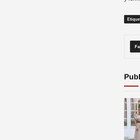
Etique
Fa
Publ