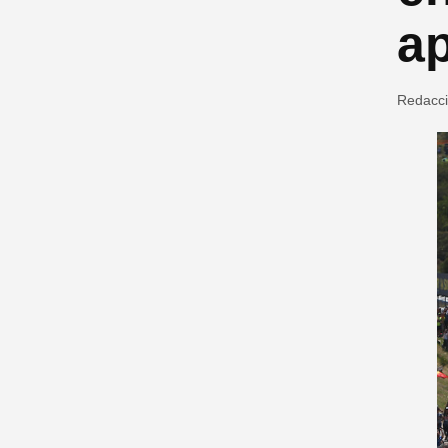
ap
Redacc