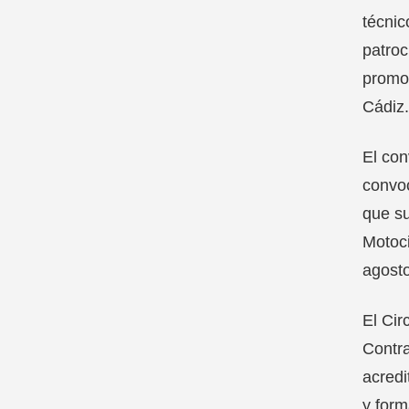
técnic
patroc
promoc
Cádiz.
El con
convoc
que su
Motoci
agosto
El Cir
Contra
acredi
y form