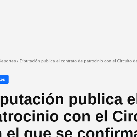
Deportes
/
Diputación publica el contrato de patrocinio con el Circuito
tes
putación publica e
trocinio con el Cir
 el que se confirm