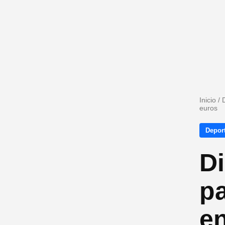
Inicio
/
euros
Depor
Di
pa
en