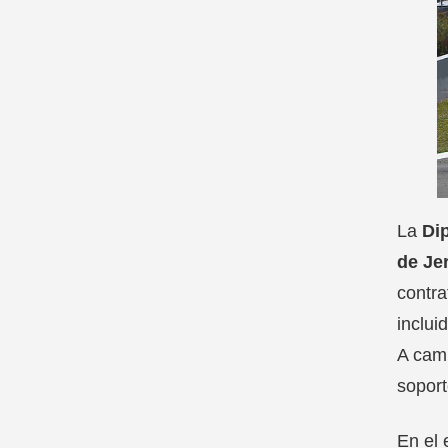
La
Di
de Je
contra
inclui
A camb
soport
En el 