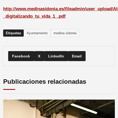
http://www.medinasidonia.es/fileadmin/user_uploa
_digitalizando_tu_vida_1_.pdf
Etiquetas
Ayuntamiento
medina sidonia
Facebook
X
LinkedIn
Email
Publicaciones relacionadas