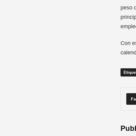
peso q
princi
empleo
Con es
calend
Etique
Fa
Publ