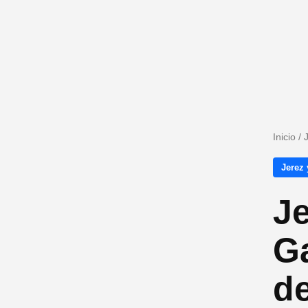
Inicio
/
Jerez 
Je
Ga
de