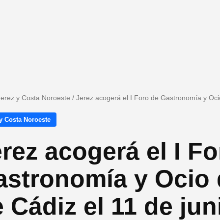
Jerez y Costa Noroeste
/
Jerez acogerá el I Foro de Gastronomía y Ocio
y Costa Noroeste
rez acogerá el I F
stronomía y Ocio d
 Cádiz el 11 de jun