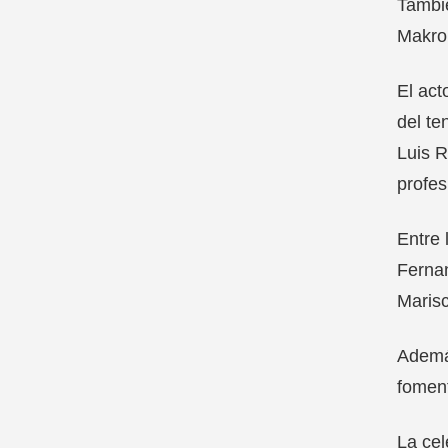
Tambi
Makro,
El act
del te
Luis R
profes
Entre 
Fernan
Maris
Además
foment
La cel