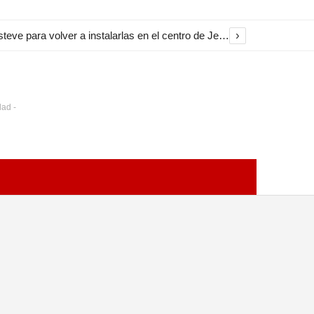
›
El Ayuntamiento inicia la restauración de las marquesinas de Plaza Esteve para volver a instalarlas en el centro de Jerez
dad -