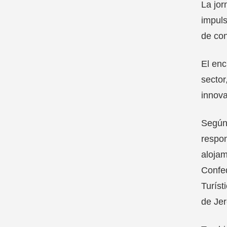
La jor
impuls
de con
El enc
sector
innova
Según 
respon
alojam
Confed
Turíst
de Jer