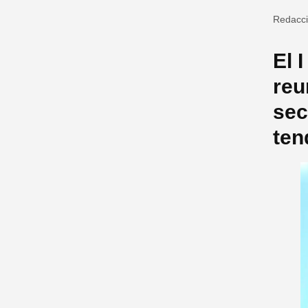
Redacc
El 
reu
sec
ten