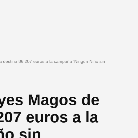
 destina 86.207 euros a la campaña ‘Ningún Niño sin
eyes Magos de
207 euros a la
ño sin