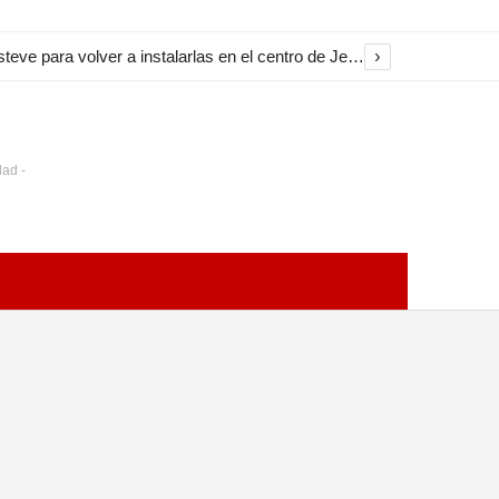
›
El Ayuntamiento inicia la restauración de las marquesinas de Plaza Esteve para volver a instalarlas en el centro de Jerez
dad -