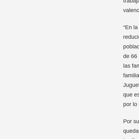
trabaj
valenc
“En la
reduci
poblac
de 66 
las fa
famili
Juguet
que es
por lo
Por s
queda 