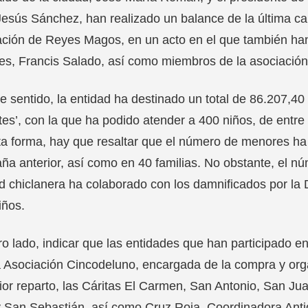
esús Sánchez, han realizado un balance de la última ca
ción de Reyes Magos, en un acto en el que también han
es, Francis Salado, así como miembros de la asociación
e sentido, la entidad ha destinado un total de 86.207,4
es’, con la que ha podido atender a 400 niños, de entre 
a forma, hay que resaltar que el número de menores ha 
a anterior, así como en 40 familias. No obstante, el n
d chiclanera ha colaborado con los damnificados por la 
iños.
ro lado, indicar que las entidades que han participado 
a Asociación Cincodeluno, encargada de la compra y orga
ior reparto, las Cáritas El Carmen, San Antonio, San Ju
 San Sebastián, así como Cruz Roja, Coordinadora Anti