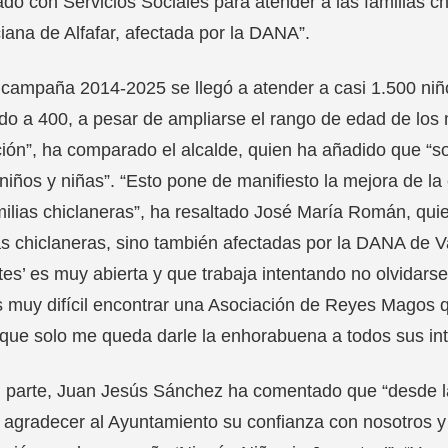
ado con Servicios Sociales para atender a las familias ch
iana de Alfafar, afectada por la DANA”.
 campaña 2014-2025 se llegó a atender a casi 1.500 niñ
do a 400, a pesar de ampliarse el rango de edad de los 
ión”, ha comparado el alcalde, quien ha añadido que “so
niños y niñas”. “Esto pone de manifiesto la mejora de la
milias chiclaneras”, ha resaltado José María Román, qui
as chiclaneras, sino también afectadas por la DANA de 
es’ es muy abierta y que trabaja intentando no olvidarse
 muy difícil encontrar una Asociación de Reyes Magos q
 que solo me queda darle la enhorabuena a todos sus int
u parte, Juan Jesús Sánchez ha comentado que “desde 
agradecer al Ayuntamiento su confianza con nosotros y 