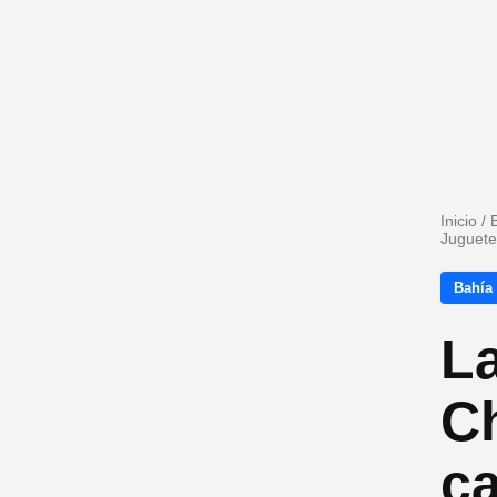
Inicio
/
Juguete
Bahía
L
Ch
c