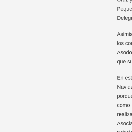
Pequeñ
Delega
Asimis
los co
Asodow
que su
En est
Navida
porque
como p
realiz
Asocia