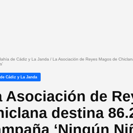
Bahía de Cádiz y La Janda
/
La Asociación de Reyes Magos de Chiclana
s’
 de Cádiz y La Janda
a Asociación de R
iclana destina 86.
ampaña ‘Ningún Ni