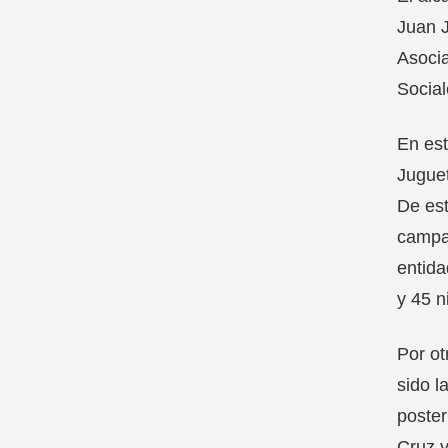
Juan J
Asocia
Social
En est
Juguet
De est
campañ
entida
y 45 n
Por ot
sido l
poster
Cruz y