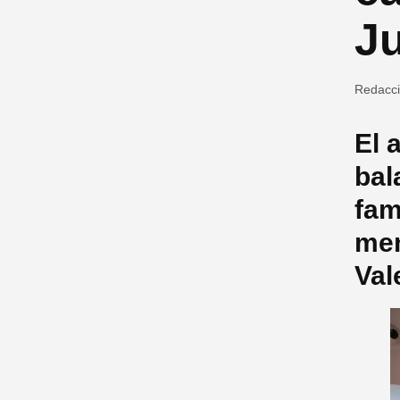
J
Redacc
El 
bal
fam
men
Val