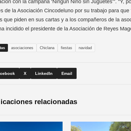
ación con la campaña ‘Ningún Niño sin Juguetes’”. “Y, p
s de la Asociación Cincodeluno por su trabajo para que 
s que piden en sus cartas y a los compañeros de la asoc
ha incidido el presidente de la Asociación de Reyes Ma
tas
asociaciones
Chiclana
fiestas
navidad
cebook
X
LinkedIn
Email
icaciones relacionadas