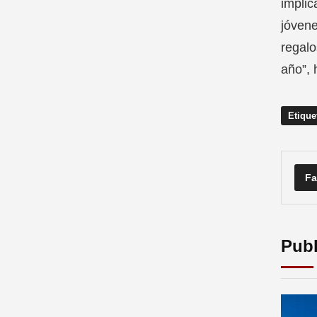
implic
jóvene
regalo
año”, 
Etique
Fa
Publ