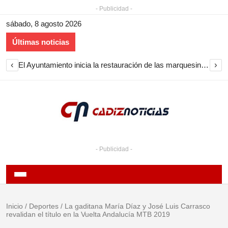
- Publicidad -
sábado, 8 agosto 2026
Últimas noticias
‹
›
El Ayuntamiento inicia la restauración de las marquesinas de Plaza Esteve para volver a instalarlas en el centro de Jerez
- Publicidad -
Inicio
/
Deportes
/
La gaditana María Díaz y José Luis Carrasco
revalidan el título en la Vuelta Andalucía MTB 2019