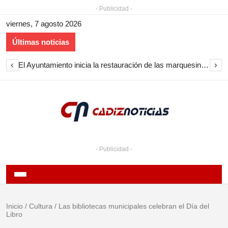
- Publicidad -
viernes, 7 agosto 2026
Últimas noticias
‹
›
El Ayuntamiento inicia la restauración de las marquesinas de Plaza Esteve para volver a instalarlas en el centro de Jerez
- Publicidad -
Inicio
/
Cultura
/
Las bibliotecas municipales celebran el Día del
Libro