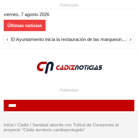
- Publicidad -
viernes, 7 agosto 2026
Últimas noticias
‹
›
El Ayuntamiento inicia la restauración de las marquesinas de Plaza Esteve para volver a instalarlas en el centro de Jerez
- Publicidad -
Inicio
/
Cádiz
/
Sanidad aborda con Trébol de Corazones el
proyecto “Cádiz territorio cardioprotegido”