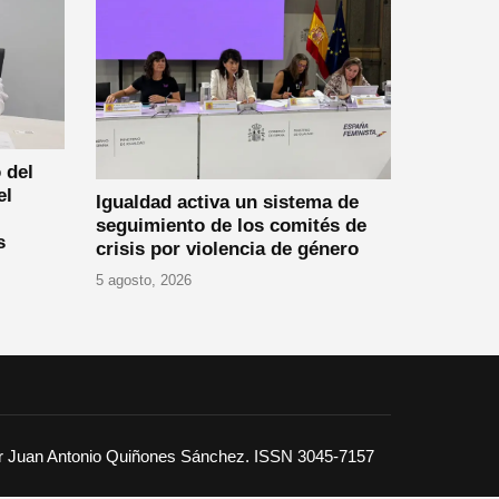
 del
el
Igualdad activa un sistema de
seguimiento de los comités de
s
crisis por violencia de género
5 agosto, 2026
or Juan Antonio Quiñones Sánchez. ISSN 3045-7157