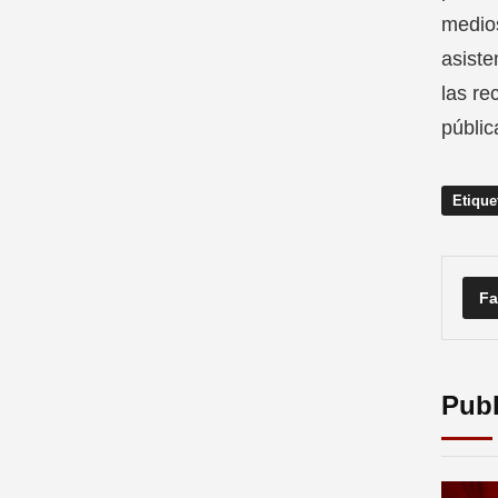
medios
asiste
las re
públic
Etique
Fa
Publ