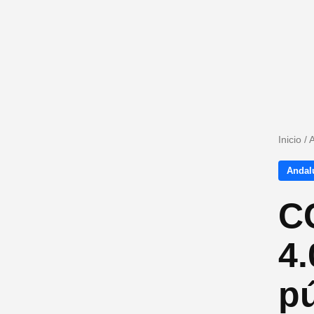
Inicio
/
A
Andalu
C
4.
pú