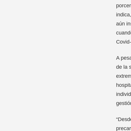
porcen
indica
aún in
cuando
Covid-
A pesa
de la 
extrem
hospit
indivi
gestió
“Desd
precar