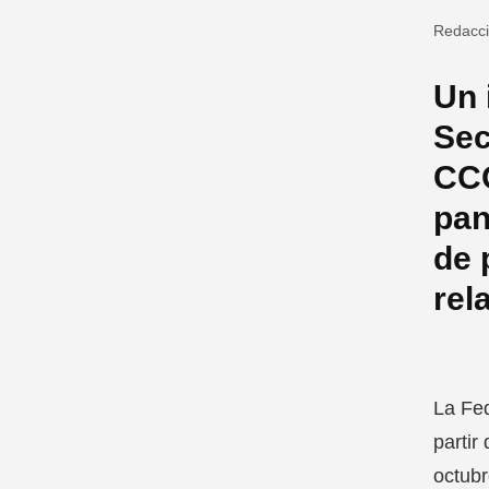
Redacc
Un 
Sec
CCO
pan
de 
rel
La Fed
partir
octubr