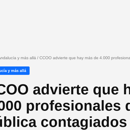
ndalucía y más allá
/
CCOO advierte que hay más de 4.000 profesional
cía y más allá
COO advierte que 
000 profesionales 
blica contagiados