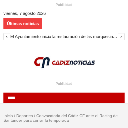
- Publicidad -
viernes, 7 agosto 2026
Últimas noticias
‹
›
El Ayuntamiento inicia la restauración de las marquesinas de Plaza Esteve para volver a instalarlas en el centro de Jerez
- Publicidad -
Inicio
/
Deportes
/
Convocatoria del Cádiz CF ante el Racing de
Santander para cerrar la temporada