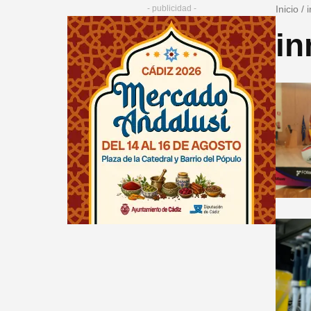
- publicidad -
Inicio
/
in