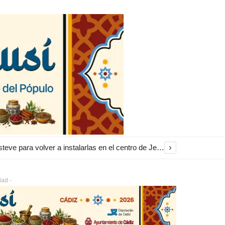
›
El Ayuntamiento inicia la restauración de las marquesinas de Plaza Esteve para volver a instalarlas en el centro de Jerez
dad -