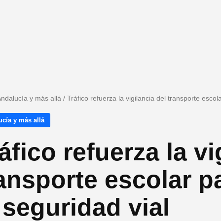
ndalucía y más allá
/
Tráfico refuerza la vigilancia del transporte escol
cía y más allá
áfico refuerza la vi
ansporte escolar p
 seguridad vial