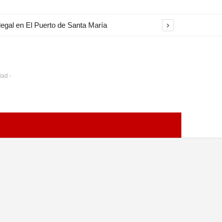
›
es en Paz en Cádiz
dad -