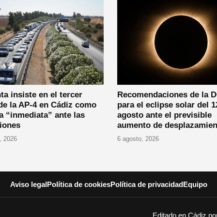
ta insiste en el tercer
Recomendaciones de la 
 de la AP-4 en Cádiz como
para el eclipse solar del 1
 “inmediata” ante las
agosto ante el previsible
iones
aumento de desplazamien
, 2026
6 agosto, 2026
Aviso legal
Política de cookies
Política de privacidad
Equipo
Editado en Cádiz p