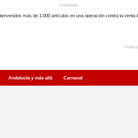
- Publicidad -
a Diputación recibe a 40 menores saharauis del programa Vacacion
- Publici
Andalucía y más allá
Carnaval