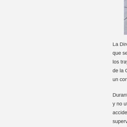
La Dir
que se
los tr
de la 
un con
Durant
y no u
accide
superv