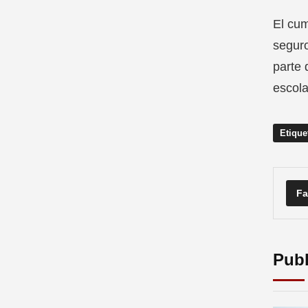
El cum
seguro
parte 
escola
Etique
Fa
Publ