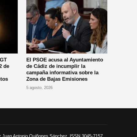
DGT
El PSOE acusa al Ayuntamiento
2 de
de Cádiz de incumplir la
campaña informativa sobre la
tos
Zona de Bajas Emisiones
5 agosto, 2026
or Juan Antonio Quiñones Sánchez. ISSN 3045-7157