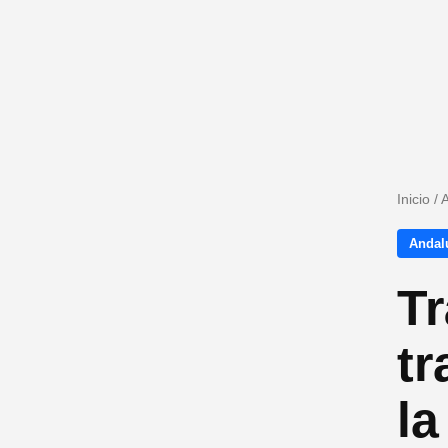
Inicio
/
A
Andalu
Tr
tr
la