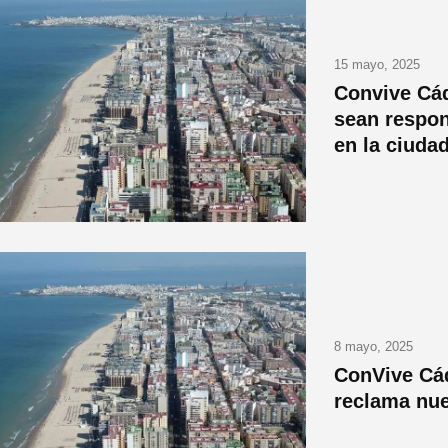
15 mayo, 2025
Convive Cád
sean respon
en la ciuda
8 mayo, 2025
ConVive Cád
reclama nue