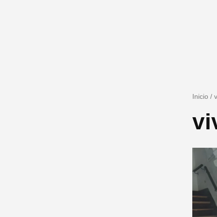
Inicio
/
vi