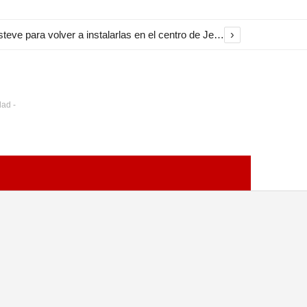
›
El Ayuntamiento inicia la restauración de las marquesinas de Plaza Esteve para volver a instalarlas en el centro de Jerez
dad -