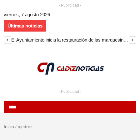
- Publicidad -
viernes, 7 agosto 2026
Últimas noticias
‹
›
Cine de verano en Sanlúcar en agosto de 2026 con proyecciones gratuitas en playas y barrios
- Publicidad -
Inicio
/
ajedrez